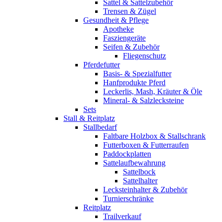
Sattel & Sattelzubehör
Trensen & Zügel
Gesundheit & Pflege
Apotheke
Fasziengeräte
Seifen & Zubehör
Fliegenschutz
Pferdefutter
Basis- & Spezialfutter
Hanfprodukte Pferd
Leckerlis, Mash, Kräuter & Öle
Mineral- & Salzlecksteine
Sets
Stall & Reitplatz
Stallbedarf
Faltbare Holzbox & Stallschrank
Futterboxen & Futterraufen
Paddockplatten
Sattelaufbewahrung
Sattelbock
Sattelhalter
Lecksteinhalter & Zubehör
Turnierschränke
Reitplatz
Trailverkauf