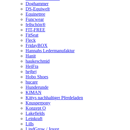
Doghammer
DS-Equiwelt
Equinetree
Funcwear
fellschön®
FIT-FREE
FitSeat
Fleck
FridayBOX
Hannahs Ledermanufaktur
Hanit
haukeschmid
HeiFra
hejhej
Hobo Shoes
hucare
Hunderunde
KIMAN
Kittys nachhaltiger Pferdeladen
Knusperpony
Konzept O
Lakefields
Leinkraft
Lills
LindGrow / Joveg