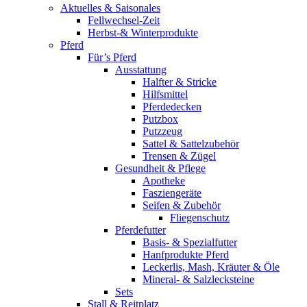
Aktuelles & Saisonales
Fellwechsel-Zeit
Herbst-& Winterprodukte
Pferd
Für’s Pferd
Ausstattung
Halfter & Stricke
Hilfsmittel
Pferdedecken
Putzbox
Putzzeug
Sattel & Sattelzubehör
Trensen & Zügel
Gesundheit & Pflege
Apotheke
Fasziengeräte
Seifen & Zubehör
Fliegenschutz
Pferdefutter
Basis- & Spezialfutter
Hanfprodukte Pferd
Leckerlis, Mash, Kräuter & Öle
Mineral- & Salzlecksteine
Sets
Stall & Reitplatz