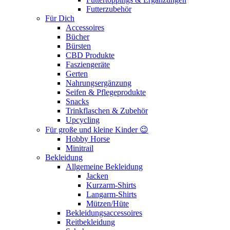
Futterzubehör
Für Dich
Accessoires
Bücher
Bürsten
CBD Produkte
Fasziengeräte
Gerten
Nahrungsergänzung
Seifen & Pflegeprodukte
Snacks
Trinkflaschen & Zubehör
Upcycling
Für große und kleine Kinder 😉
Hobby Horse
Minitrail
Bekleidung
Allgemeine Bekleidung
Jacken
Kurzarm-Shirts
Langarm-Shirts
Mützen/Hüte
Bekleidungsaccessoires
Reitbekleidung