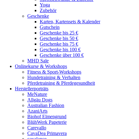
Yoga
Zubehör
Geschenke
Karten, Kartensets & Kalender
Gutschein
Geschenke bis 25 €
Geschenke bis 50 €
Geschenke bis 75 €
Geschenke bis 100 €
Geschenke über 100 €
MHD Sale
Onlinekurse & Workshops
Fitness & Sport-Workshops
Hundetraining & Verhalten
Pferdetraining & Pferdegesundheit
Herstellerporträts
MeNature
Allgäu Dogs
Australian Fashion
AzaniArts
Biohof Elmengrund
BlühWerk Papeterie
Carevallo
CavaDea Primavera
cavalance