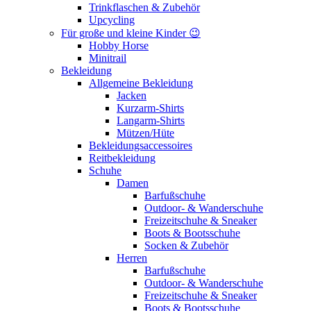
Trinkflaschen & Zubehör
Upcycling
Für große und kleine Kinder 😉
Hobby Horse
Minitrail
Bekleidung
Allgemeine Bekleidung
Jacken
Kurzarm-Shirts
Langarm-Shirts
Mützen/Hüte
Bekleidungsaccessoires
Reitbekleidung
Schuhe
Damen
Barfußschuhe
Outdoor- & Wanderschuhe
Freizeitschuhe & Sneaker
Boots & Bootsschuhe
Socken & Zubehör
Herren
Barfußschuhe
Outdoor- & Wanderschuhe
Freizeitschuhe & Sneaker
Boots & Bootsschuhe