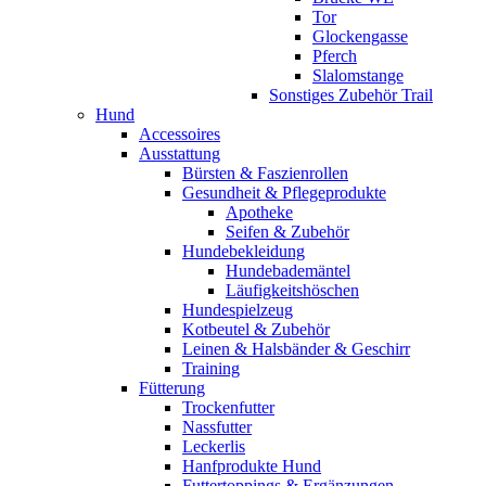
Tor
Glockengasse
Pferch
Slalomstange
Sonstiges Zubehör Trail
Hund
Accessoires
Ausstattung
Bürsten & Faszienrollen
Gesundheit & Pflegeprodukte
Apotheke
Seifen & Zubehör
Hundebekleidung
Hundebademäntel
Läufigkeitshöschen
Hundespielzeug
Kotbeutel & Zubehör
Leinen & Halsbänder & Geschirr
Training
Fütterung
Trockenfutter
Nassfutter
Leckerlis
Hanfprodukte Hund
Futtertoppings & Ergänzungen