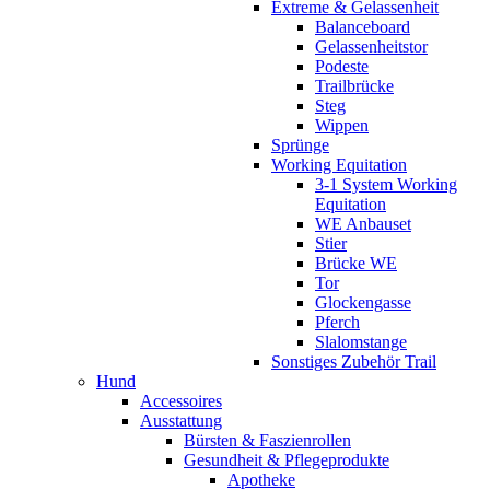
Extreme & Gelassenheit
Balanceboard
Gelassenheitstor
Podeste
Trailbrücke
Steg
Wippen
Sprünge
Working Equitation
3-1 System Working
Equitation
WE Anbauset
Stier
Brücke WE
Tor
Glockengasse
Pferch
Slalomstange
Sonstiges Zubehör Trail
Hund
Accessoires
Ausstattung
Bürsten & Faszienrollen
Gesundheit & Pflegeprodukte
Apotheke