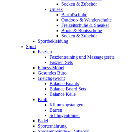
Socken & Zubehör
Unisex
Barfußschuhe
Outdoor- & Wanderschuhe
Freizeitschuhe & Sneaker
Boots & Bootsschuhe
Socken & Zubehör
Sportbekleidung
Sport
Faszien
Faszientraining und Massagegeräte
Faszien-Sets
Fitness-Möbel
Gesundes Büro
Gleichgewicht
Balance Boards
Balance Board Sets
Balance Keile
Kraft
Klimmzugstangen
Barren
Schlingentrainer
Padel
Sporternährung
Sprossenwände & Zubehör