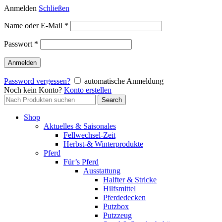
Anmelden
Schließen
Erforderlich
Name oder E-Mail
*
Erforderlich
Passwort
*
Anmelden
Password vergessen?
automatische Anmeldung
Noch kein Konto?
Konto erstellen
Search
Search
for:
Shop
Aktuelles & Saisonales
Fellwechsel-Zeit
Herbst-& Winterprodukte
Pferd
Für’s Pferd
Ausstattung
Halfter & Stricke
Hilfsmittel
Pferdedecken
Putzbox
Putzzeug