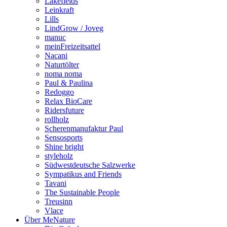
Lakefields
Leinkraft
Lills
LindGrow / Joveg
manuc
meinFreizeitsattel
Nacani
Naturtölter
noma noma
Paul & Paulina
Redoggo
Relax BioCare
Ridersfuture
rollholz
Scherenmanufaktur Paul
Sensosports
Shine bright
styleholz
Südwestdeutsche Salzwerke
Sympatikus and Friends
Tavani
The Sustainable People
Treusinn
Vlace
Über MeNature