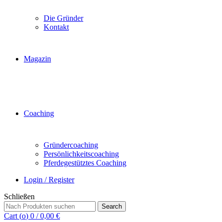
Die Gründer
Kontakt
Magazin
Coaching
Gründercoaching
Persönlichkeitscoaching
Pferdegestütztes Coaching
Login / Register
Schließen
Search
Search
for:
Cart (
o
)
0
/
0,00
€