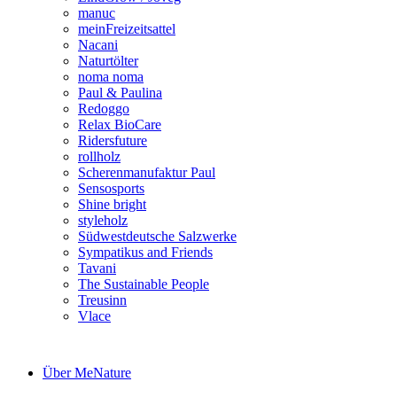
manuc
meinFreizeitsattel
Nacani
Naturtölter
noma noma
Paul & Paulina
Redoggo
Relax BioCare
Ridersfuture
rollholz
Scherenmanufaktur Paul
Sensosports
Shine bright
styleholz
Südwestdeutsche Salzwerke
Sympatikus and Friends
Tavani
The Sustainable People
Treusinn
Vlace
Über MeNature