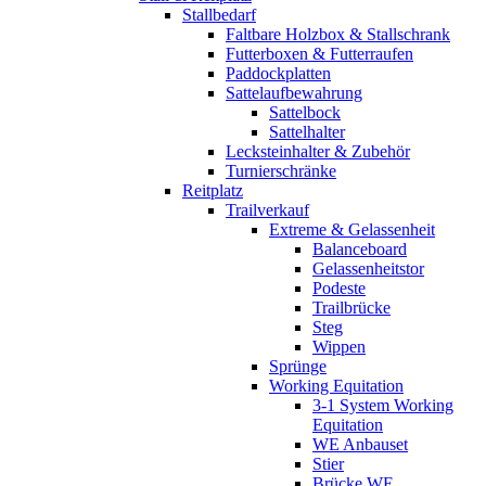
Stallbedarf
Faltbare Holzbox & Stallschrank
Futterboxen & Futterraufen
Paddockplatten
Sattelaufbewahrung
Sattelbock
Sattelhalter
Lecksteinhalter & Zubehör
Turnierschränke
Reitplatz
Trailverkauf
Extreme & Gelassenheit
Balanceboard
Gelassenheitstor
Podeste
Trailbrücke
Steg
Wippen
Sprünge
Working Equitation
3-1 System Working
Equitation
WE Anbauset
Stier
Brücke WE