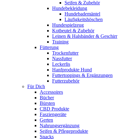
Seifen & Zubehör
Hundebekleidung
Hundebademäntel
Läufigkeitshöschen
Hundespielzeug
Kotbeutel & Zubehör
Leinen & Halsbänder & Geschirr
Training
Fütterung
Trockenfutter
Nassfutter
Leckerlis
Hanfprodukte Hund
Futtertoppings & Ergänzungen
Futterzubehör
Für Dich
Accessoires
Bücher
Bürsten
CBD Produkte
Fasziengeräte
Gerten
Nahrungsergänzung
Seifen & Pflegeprodukte
Snacks