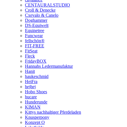
CENTAURALSTUDIO
Croll & Denecke
Cxevalo & Canelo
Doghammer
DS-Equiwelt
Equinetree
Funcwear
fellschön®
FIT-FREE
FitSeat
Fleck
FridayBOX
Hannahs Ledermanufaktur
Hanit
haukeschmid
HeiFra
hejhej
Hobo Shoes
hucare
Hunderunde
KIMAN
Kittys nachhaltiger Pferdeladen
Knusperpony
Konzept O