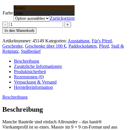
Braun
Farbe
Grau
Zurücksetzen
Vierkantprofil
Menge
In den Warenkorb
Artikelnummer:
45149
Kategorien:
Ausstattung
,
Für's Pferd
,
Geschenke
,
Geschenke über 100 €
,
Paddockplatten
,
Pferd
,
Stall &
Reitplatz
,
Stallbedarf
Beschreibung
Zusätzliche Informationen
Produktsicherheit
Rezensionen (0)
Verpackung & Versand
Herstellerinformation
Beschreibung
Beschreibung
Manche Bauteile sind einfach Allrounder – das hanit®
Vierkantprofil ist so eines. Massiv im 9 × 9 cm-Format und aus