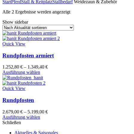
Start
Pferd
Stall & Reitplatz
Stallbedarf
Weidezaun & Zubehör
Nach
Alle 2 Ergebnisse werden angezeigt
Aktualität
Show sidebar
sortiert
Quick View
Rundpfosten armiert
1.252,80
€
–
1.349,40
€
Dieses
Ausführung wählen
Produkt
weist
mehrere
Quick View
Varianten
auf.
Rundpfosten
Die
Optionen
2.679,00
€
–
5.199,00
€
können
Dieses
Ausführung wählen
auf
Produkt
Schließen
der
weist
Produktseite
Aktuelles & Saisonales
mehrere