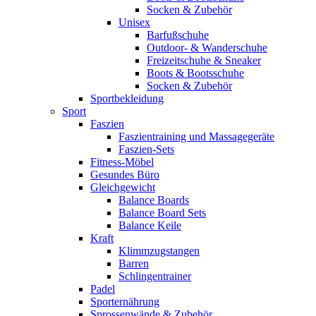
Socken & Zubehör
Unisex
Barfußschuhe
Outdoor- & Wanderschuhe
Freizeitschuhe & Sneaker
Boots & Bootsschuhe
Socken & Zubehör
Sportbekleidung
Sport
Faszien
Faszientraining und Massagegeräte
Faszien-Sets
Fitness-Möbel
Gesundes Büro
Gleichgewicht
Balance Boards
Balance Board Sets
Balance Keile
Kraft
Klimmzugstangen
Barren
Schlingentrainer
Padel
Sporternährung
Sprossenwände & Zubehör