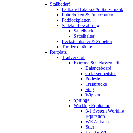
Stallbedarf
Faltbare Holzbox & Stallschrank
Futterboxen & Futterraufen
Paddockplatten
Sattelaufbewahrung
Sattelbock
Sattelhalter
Lecksteinhalter & Zubehör
Turnierschränke
Reitplatz
Trailverkauf
Extreme & Gelassenheit
Balanceboard
Gelassenheitstor
Podeste
Trailbrücke
Steg
Wippen
Sprünge
Working Equitation
3-1 System Working
Equitation
WE Anbauset
Stier
Brücke WE