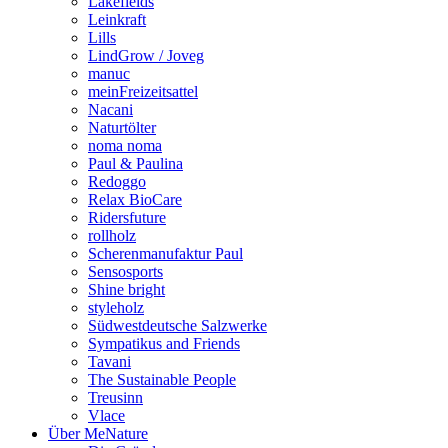
Lakefields
Leinkraft
Lills
LindGrow / Joveg
manuc
meinFreizeitsattel
Nacani
Naturtölter
noma noma
Paul & Paulina
Redoggo
Relax BioCare
Ridersfuture
rollholz
Scherenmanufaktur Paul
Sensosports
Shine bright
styleholz
Südwestdeutsche Salzwerke
Sympatikus and Friends
Tavani
The Sustainable People
Treusinn
Vlace
Über MeNature