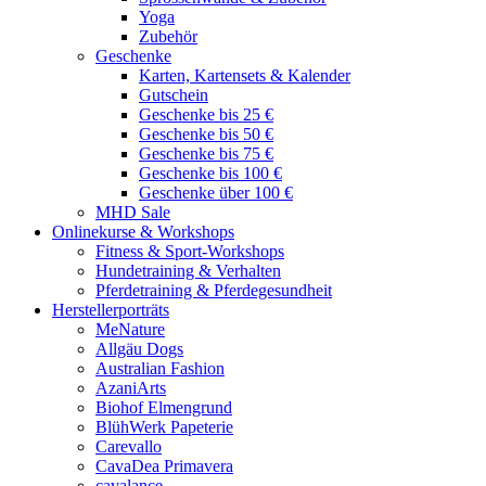
Yoga
Zubehör
Geschenke
Karten, Kartensets & Kalender
Gutschein
Geschenke bis 25 €
Geschenke bis 50 €
Geschenke bis 75 €
Geschenke bis 100 €
Geschenke über 100 €
MHD Sale
Onlinekurse & Workshops
Fitness & Sport-Workshops
Hundetraining & Verhalten
Pferdetraining & Pferdegesundheit
Herstellerporträts
MeNature
Allgäu Dogs
Australian Fashion
AzaniArts
Biohof Elmengrund
BlühWerk Papeterie
Carevallo
CavaDea Primavera
cavalance