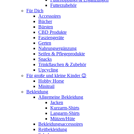
Futterzubehör
Für Dich
Accessoires
Bücher
Bürsten
CBD Produkte
Fasziengeräte
Gerten
Nahrungsergänzung
Seifen & Pflegeprodukte
Snacks
Trinkflaschen & Zubehör
Upcycling
Für große und kleine Kinder 😉
Hobby Horse
Minitrail
Bekleidung
Allgemeine Bekleidung
Jacken
Kurzarm-Shirts
Langarm-Shirts
Mützen/Hüte
Bekleidungsaccessoires
Reitbekleidung