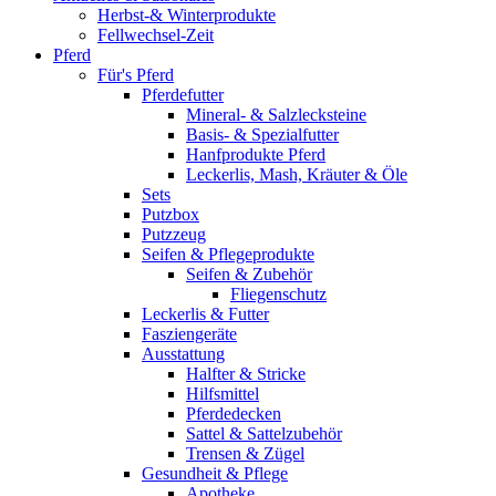
gewählt
Herbst-& Winterprodukte
Varianten
werden
Fellwechsel-Zeit
auf.
Pferd
Die
Für's Pferd
Optionen
Pferdefutter
können
Mineral- & Salzlecksteine
auf
Basis- & Spezialfutter
der
Hanfprodukte Pferd
Produktseite
Leckerlis, Mash, Kräuter & Öle
gewählt
Sets
werden
Putzbox
Putzzeug
Seifen & Pflegeprodukte
Seifen & Zubehör
Fliegenschutz
Leckerlis & Futter
Fasziengeräte
Ausstattung
Halfter & Stricke
Hilfsmittel
Pferdedecken
Sattel & Sattelzubehör
Trensen & Zügel
Gesundheit & Pflege
Apotheke