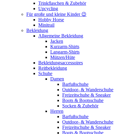
Trinkflaschen & Zubehör
Upcycling
Für große und kleine Kinder 😉
Hobby Horse
Minitrail
Bekleidung
Allgemeine Bekleidung
Jacken
Kurzarm-Shirts
Langarm-Shirts
Mützen/Hüte
Bekleidungsaccessoires
Reitbekleidung
Schuhe
Damen
Barfußschuhe
Outdoor- & Wanderschuhe
Freizeitschuhe & Sneaker
Boots & Bootsschuhe
Socken & Zubehör
Herren
Barfußschuhe
Outdoor- & Wanderschuhe
Freizeitschuhe & Sneaker
Boots & Bootsschuhe