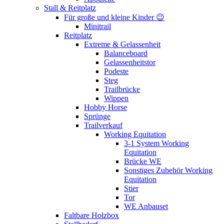
Stall & Reitplatz
Für große und kleine Kinder 😉
Minitrail
Reitplatz
Extreme & Gelassenheit
Balanceboard
Gelassenheitstor
Podeste
Steg
Trailbrücke
Wippen
Hobby Horse
Sprünge
Trailverkauf
Working Equitation
3-1 System Working
Equitation
Brücke WE
Sonstiges Zubehör Working
Equitation
Stier
Tor
WE Anbauset
Faltbare Holzbox