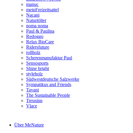
manuc
meinFreizeitsattel
Nacani
Naturtölter
noma noma
Paul & Paulina
Redoggo
Relax BioCare
Ridersfuture
rollholz
Scherenmanufaktur Paul
Sensosports
Shine bright
styleholz
Südwestdeutsche Salzwerke
Sympatikus and Friends
Tavani
The Sustainable People
Treusinn
Vlace
Über MeNature