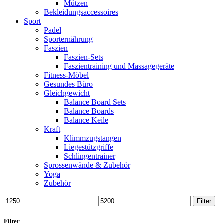
Mützen
Bekleidungsaccessoires
Sport
Padel
Sporternährung
Faszien
Faszien-Sets
Faszientraining und Massagegeräte
Fitness-Möbel
Gesundes Büro
Gleichgewicht
Balance Board Sets
Balance Boards
Balance Keile
Kraft
Klimmzugstangen
Liegestützgriffe
Schlingentrainer
Sprossenwände & Zubehör
Yoga
Zubehör
Min.
Max.
Filter
Preis
Preis
Filter