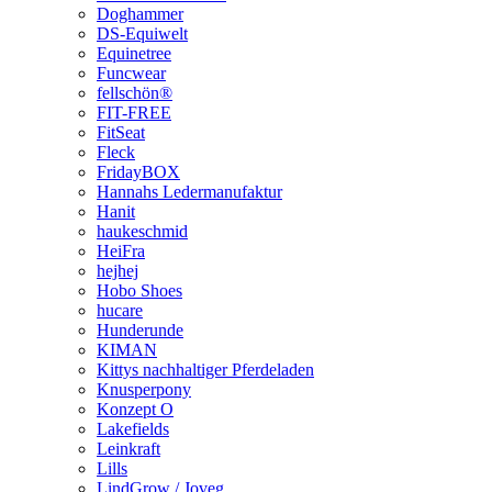
Doghammer
DS-Equiwelt
Equinetree
Funcwear
fellschön®
FIT-FREE
FitSeat
Fleck
FridayBOX
Hannahs Ledermanufaktur
Hanit
haukeschmid
HeiFra
hejhej
Hobo Shoes
hucare
Hunderunde
KIMAN
Kittys nachhaltiger Pferdeladen
Knusperpony
Konzept O
Lakefields
Leinkraft
Lills
LindGrow / Joveg