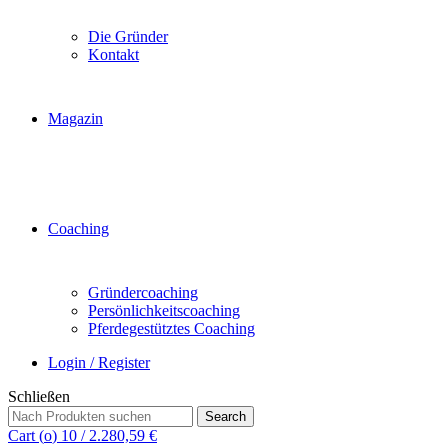
Die Gründer
Kontakt
Magazin
Coaching
Gründercoaching
Persönlichkeitscoaching
Pferdegestütztes Coaching
Login / Register
Schließen
Search
Search
for:
Cart (
o
)
10
/
2.280,59
€