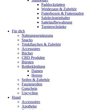
Stallbedarf
Paddockplatten
Weidezaun & Zubehör
Futterboxen & Futterraufen
Salzlecksteinhalter
Sattelaufbewahrung
Turnierschränke
Für dich
Nahrungsergänzung
Snacks
Trinkflaschen & Zubehör
Accessoires
Bücher
CBD Produkte
Bürsten
Reitbekleidung
Damen
Herren
Seifen & Zubehör
Faszienrollen
Gutschein
Upcycling
Hund
Accessoires
Apotheke