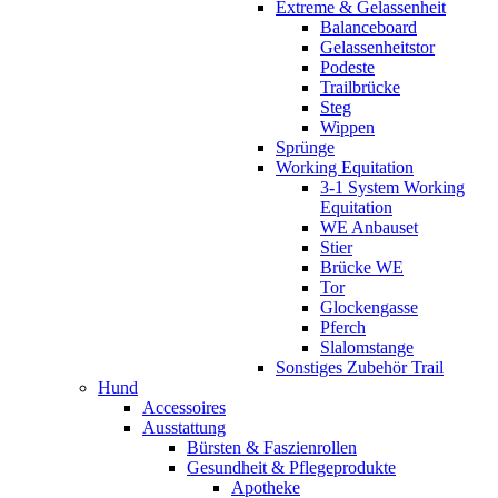
Extreme & Gelassenheit
Balanceboard
Gelassenheitstor
Podeste
Trailbrücke
Steg
Wippen
Sprünge
Working Equitation
3-1 System Working
Equitation
WE Anbauset
Stier
Brücke WE
Tor
Glockengasse
Pferch
Slalomstange
Sonstiges Zubehör Trail
Hund
Accessoires
Ausstattung
Bürsten & Faszienrollen
Gesundheit & Pflegeprodukte
Apotheke