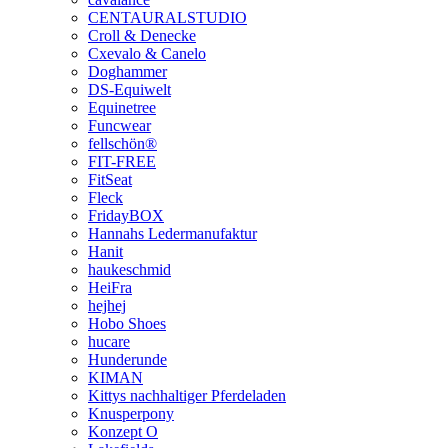
CENTAURALSTUDIO
Croll & Denecke
Cxevalo & Canelo
Doghammer
DS-Equiwelt
Equinetree
Funcwear
fellschön®
FIT-FREE
FitSeat
Fleck
FridayBOX
Hannahs Ledermanufaktur
Hanit
haukeschmid
HeiFra
hejhej
Hobo Shoes
hucare
Hunderunde
KIMAN
Kittys nachhaltiger Pferdeladen
Knusperpony
Konzept O