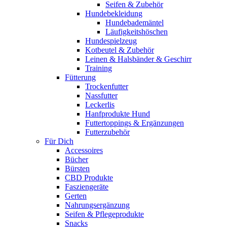
Seifen & Zubehör
Hundebekleidung
Hundebademäntel
Läufigkeitshöschen
Hundespielzeug
Kotbeutel & Zubehör
Leinen & Halsbänder & Geschirr
Training
Fütterung
Trockenfutter
Nassfutter
Leckerlis
Hanfprodukte Hund
Futtertoppings & Ergänzungen
Futterzubehör
Für Dich
Accessoires
Bücher
Bürsten
CBD Produkte
Fasziengeräte
Gerten
Nahrungsergänzung
Seifen & Pflegeprodukte
Snacks