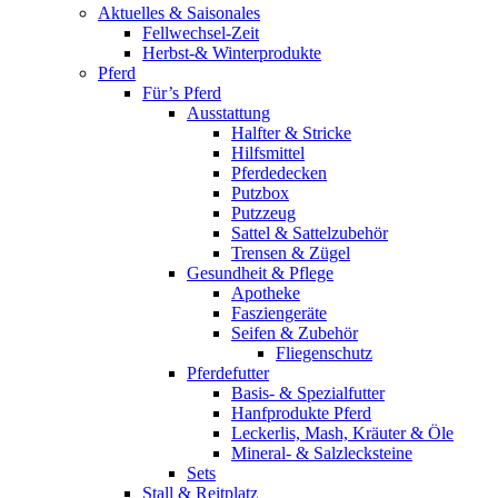
Aktuelles & Saisonales
Fellwechsel-Zeit
Herbst-& Winterprodukte
Pferd
Für’s Pferd
Ausstattung
Halfter & Stricke
Hilfsmittel
Pferdedecken
Putzbox
Putzzeug
Sattel & Sattelzubehör
Trensen & Zügel
Gesundheit & Pflege
Apotheke
Fasziengeräte
Seifen & Zubehör
Fliegenschutz
Pferdefutter
Basis- & Spezialfutter
Hanfprodukte Pferd
Leckerlis, Mash, Kräuter & Öle
Mineral- & Salzlecksteine
Sets
Stall & Reitplatz