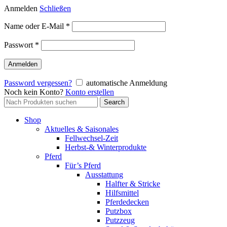
Anmelden
Schließen
Erforderlich
Name oder E-Mail
*
Erforderlich
Passwort
*
Anmelden
Password vergessen?
automatische Anmeldung
Noch kein Konto?
Konto erstellen
Search
Search
for:
Shop
Aktuelles & Saisonales
Fellwechsel-Zeit
Herbst-& Winterprodukte
Pferd
Für’s Pferd
Ausstattung
Halfter & Stricke
Hilfsmittel
Pferdedecken
Putzbox
Putzzeug