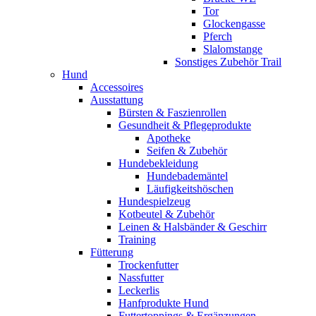
Tor
Glockengasse
Pferch
Slalomstange
Sonstiges Zubehör Trail
Hund
Accessoires
Ausstattung
Bürsten & Faszienrollen
Gesundheit & Pflegeprodukte
Apotheke
Seifen & Zubehör
Hundebekleidung
Hundebademäntel
Läufigkeitshöschen
Hundespielzeug
Kotbeutel & Zubehör
Leinen & Halsbänder & Geschirr
Training
Fütterung
Trockenfutter
Nassfutter
Leckerlis
Hanfprodukte Hund
Futtertoppings & Ergänzungen